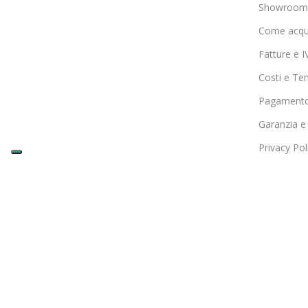
Showroom 
Come acqu
Fatture e I
Costi e Te
Pagamento
Garanzia e
Privacy Pol
Cookie Pol
Seguici sui Canali Social