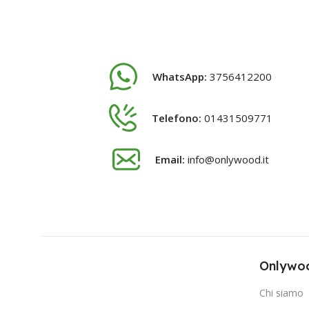
WhatsApp:
3756412200
Telefono:
01431509771
Email:
info@onlywood.it
Onlywoo
Chi siamo