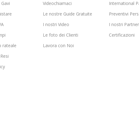
Gavi
Videochiamaci
International P
istare
Le nostre Guide Gratuite
Preventivi Pers
VA
I nostri Video
I nostri Partner
mpi
Le foto dei Clienti
Certificazioni
 rateale
Lavora con Noi
 Resi
icy
icy