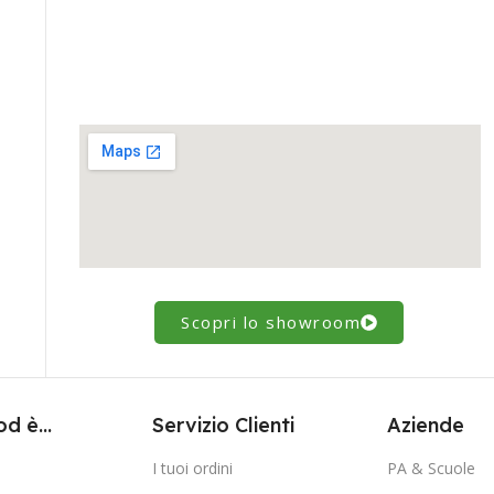
Scopri lo showroom
d è...
Servizio Clienti
Aziende
I tuoi ordini
PA & Scuole