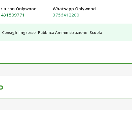
arla con Onlywood
Whatsapp Onlywood
1431509771
3756412200
Consigli
Ingrosso
Pubblica Amministrazione
Scuola
o