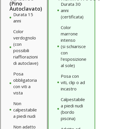
(Pino
Durata 30
Autoclavato)
anni
Durata 15
(certificata)
anni
Color
Color
marrone
verdognolo
intenso
(con
(si schiarisce
possibili
con
riaffiorazioni
l'esposizione
di autoclave)
al sole)
Posa
Posa con
obbligatoria
viti, clip o ad
con viti a
incastro
vista
Calpestabile
Non
a piedi nudi
calpestabile
(bordo
a piedi nudi
piscina)
Non adatto