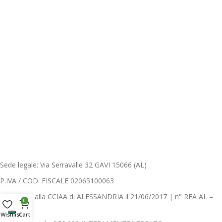
Sede legale: Via Serravalle 32 GAVI 15066 (AL)
P.IVA / COD. FISCALE 02065100063
Registrata alla CCIAA di ALESSANDRIA il 21/06/2017 | n° REA AL –
0
239843
Wishlist
Cart