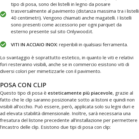
tipo di posa, sono dei listelli in legno da posare
trasversalmente al pavimento (distanza massima tra i listelli
40 centimetri). Vengono chiamati anche magatelli. I listelli
sono presenti come accessorio per ogni parquet da
esterno presente sul sito Onlywood.it.
VITI IN ACCIAIO INOX
: reperibili in qualsiasi ferramenta.
Lo svantaggio è soprattutto estetico, in quanto le viti e relativi
fori resteranno visibili, anche se in commercio esistono viti di
diversi colori per mimetizzarle con il pavimento.
POSA CON CLIP
Questo tipo di posa è
esteticamente più piacevole
, grazie al
fatto che le clip saranno posizionate sotto ai listoni e quindi non
visibili all'occhio. Può essere, però, applicata solo su legni duri e
ad elevata stabilità dimensionale. Inoltre, sarà necessaria una
fresatura del listone precedente all'installazione per permettere
l’incastro delle clip. Esistono due tipi di posa con clip: