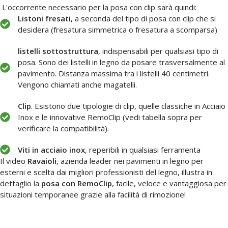
L'occorrente necessario per la posa con clip sarà quindi:
Listoni fresati
, a seconda del tipo di posa con clip che si
desidera (fresatura simmetrica o fresatura a scomparsa)
listelli sottostruttura
, indispensabili per qualsiasi tipo di
posa. Sono dei listelli in legno da posare trasversalmente al
pavimento. Distanza massima tra i listelli 40 centimetri.
Vengono chiamati anche magatelli.
Clip
. Esistono due tipologie di clip, quelle classiche in Acciaio
Inox e le innovative RemoClip (vedi tabella sopra per
verificare la compatibilità).
Viti in acciaio inox
, reperibili in qualsiasi ferramenta
Il video
Ravaioli
, azienda leader nei pavimenti in legno per
esterni e scelta dai migliori professionisti del legno, illustra in
dettaglio la
posa con RemoClip
, facile, veloce e vantaggiosa per
situazioni temporanee grazie alla facilità di rimozione!