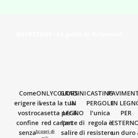
BACKSTAGE - Le guide di Onlywood
Come
ONLYCOLORS
GRADINI
CASTING
PAVIMEN
erigere il
vesta la tua
IN
PERGOLE
IN LEGN
vostro
casetta per il
LEGNO
l'unica
PER
confine
red carpet
l'arte di
regola è
ESTERNO
Scopri di
senza
salire di
resistere
un duro 