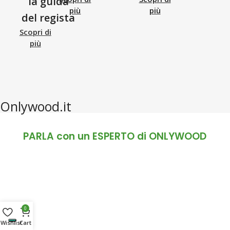
la guida
più
più
del regista
Scopri di
più
Onlywood.it
PARLA con un ESPERTO di ONLYWOOD
0
Wishlist
Cart