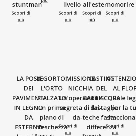
più
stuntman
livello
all'esterno
morire
Scopri di
Scopri di
Scopri di
Scopri di
più
più
più
più
LA POSA
LEGORTO:
MISSIONE
CASTING
ATTENZI
DEI
L'ORTO
NICCHIA
DEL
AL FLOP
PAVIMENTI
RIALZATO
un'operazione
BATTISCOPA
Quale le
IN LEGNO
un primo
segreta di fai-
il dettaglio
per la t
DA
piano di
da-te
che fa la
stacciona
Scopri di
Scopri di
ESTERNO
freschezza
differenza
più
più
Scopri di
Scopri di