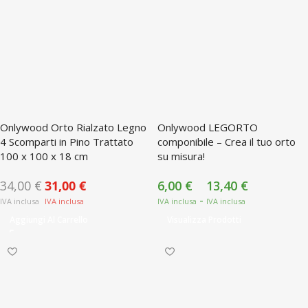
Onlywood Orto Rialzato Legno
Onlywood LEGORTO
4 Scomparti in Pino Trattato
componibile – Crea il tuo orto
100 x 100 x 18 cm
su misura!
34,00
€
31,00
€
6,00
€
13,40
€
-
Aggiungi Al Carrello
Visualizza Prodotti