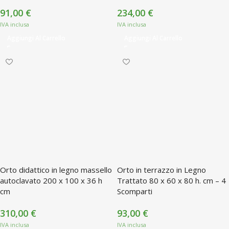
91,00
€
234,00
€
Aggiungi Al Carrello
Aggiungi Al Carrello
Orto didattico in legno massello
Orto in terrazzo in Legno
autoclavato 200 x 100 x 36 h
Trattato 80 x 60 x 80 h. cm – 4
cm
Scomparti
310,00
€
93,00
€