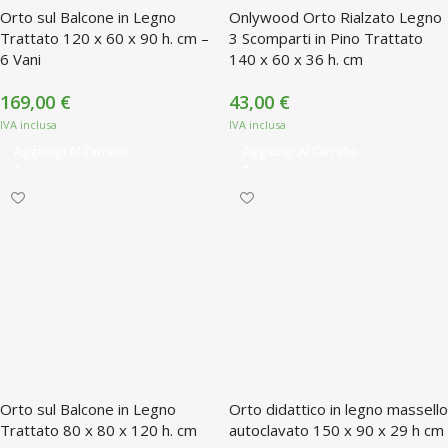
Orto sul Balcone in Legno
Onlywood Orto Rialzato Legno
Trattato 120 x 60 x 90 h. cm –
3 Scomparti in Pino Trattato
6 Vani
140 x 60 x 36 h. cm
169,00
€
43,00
€
Aggiungi Al Carrello
Aggiungi Al Carrello
Orto sul Balcone in Legno
Orto didattico in legno massello
Trattato 80 x 80 x 120 h. cm
autoclavato 150 x 90 x 29 h cm