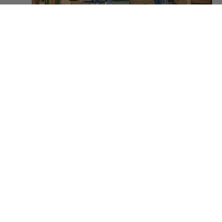
Scopri lo showroom
RIMANI AGGIORNATO CON ONLYWOOD
Iscriviti alla newsletter e scopri prima di i nuovi arrivi, idee
per il tuo progetto in legno e le nostre guide
gratuite direttamente nella tua casella di posta.