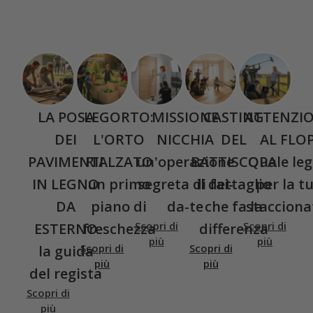
LA POSA
LEGORTO:
MISSIONE
CASTING
ATTENZI
DEI
L'ORTO
NICCHIA
DEL
AL FLOP
PAVIMENTI
RIALZATO
un'operazione
BATTISCOPA
Quale le
IN LEGNO
un primo
segreta di fai-
il dettaglio
per la t
DA
piano di
da-te
che fa la
stacciona
Scopri di
Scopri di
ESTERNO
freschezza
differenza
più
più
Scopri di
Scopri di
la guida
più
più
del regista
Scopri di
più