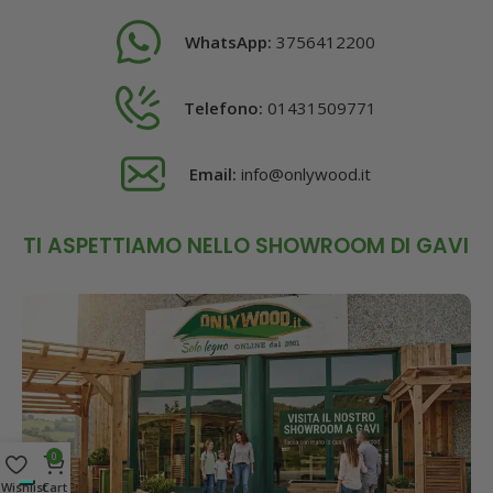
WhatsApp:
3756412200
Telefono:
01431509771
Email:
info@onlywood.it
TI ASPETTIAMO NELLO SHOWROOM DI GAVI
0
Wishlist
Cart