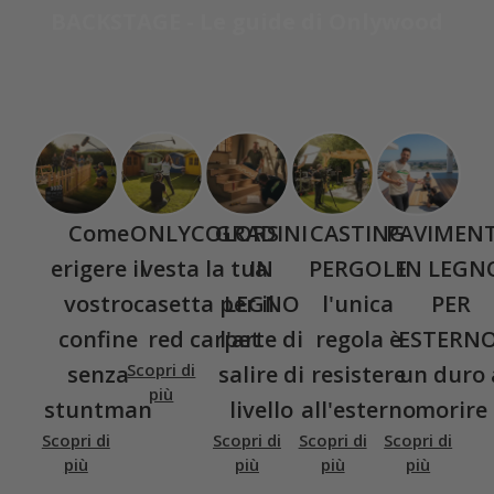
BACKSTAGE - Le guide di Onlywood
Come
ONLYCOLORS
GRADINI
CASTING
PAVIMEN
erigere il
vesta la tua
IN
PERGOLE
IN LEGN
vostro
casetta per il
LEGNO
l'unica
PER
confine
red carpet
l'arte di
regola è
ESTERNO
Scopri di
senza
salire di
resistere
un duro 
più
stuntman
livello
all'esterno
morire
Scopri di
Scopri di
Scopri di
Scopri di
più
più
più
più