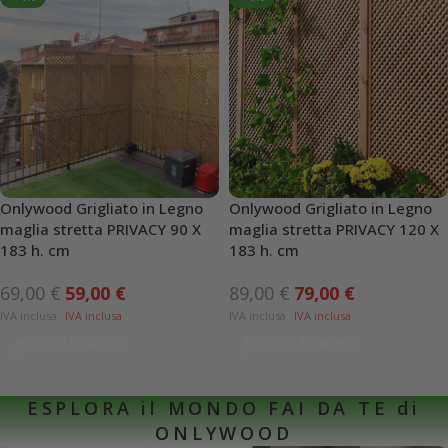
Onlywood Grigliato in Legno
Onlywood Grigliato in Legno
maglia stretta PRIVACY 90 X
maglia stretta PRIVACY 120 X
183 h. cm
183 h. cm
69,00
€
59,00
€
89,00
€
79,00
€
Aggiungi Al Carrello
Aggiungi Al Carrello
ESPLORA il MONDO FAI DA TE di
ONLYWOOD