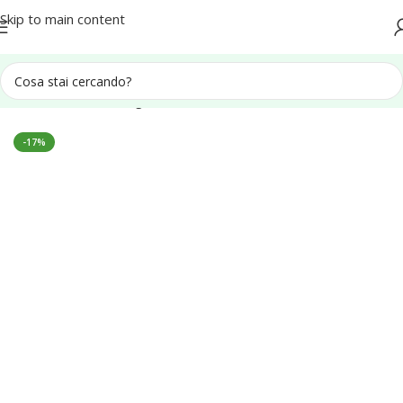
Spedizione in tutta Italia
Skip to main content
Home
Casette in legno
Casette in Legno da Giardino
-17%