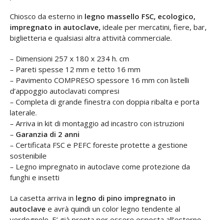
Chiosco da esterno in
legno massello FSC, ecologico,
impregnato in autoclave,
ideale per mercatini, fiere, bar,
biglietteria e qualsiasi altra attività commerciale.
– Dimensioni 257 x 180 x 234 h. cm
– Pareti spesse 12 mm e tetto 16 mm
– Pavimento COMPRESO spessore 16 mm con listelli
d’appoggio autoclavati compresi
– Completa di grande finestra con doppia ribalta e porta
laterale.
– Arriva in kit di montaggio ad incastro con istruzioni
–
Garanzia di 2 anni
– Certificata FSC e PEFC foreste protette a gestione
sostenibile
– Legno impregnato in autoclave come protezione da
funghi e insetti
La casetta arriva in
legno di pino impregnato in
autoclave
e avrà quindi un color legno tendente al
verdognolo. E’ già pronta per essere esposta all’esterno,