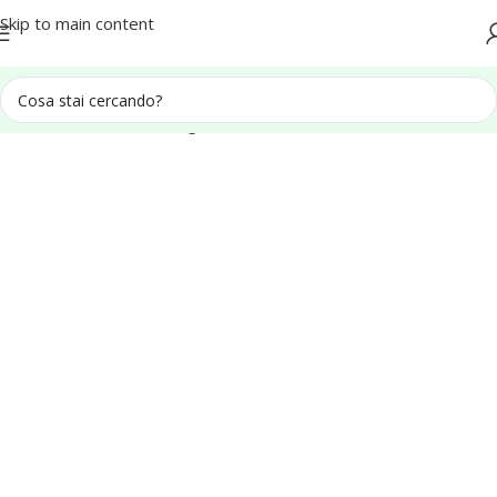
Spedizione in tutta Italia
Skip to main content
Home
Recinzioni e Grigliati
Ferramenta per Esterno