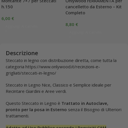
Montante 7×7 per Steccati
Onlywood FERRAMENTA per
h.150
cancelletto da Esterno – Kit
Completo
6,00
€
8,80
€
Aggiungi Al Carrello
Aggiungi Al Carrello
Descrizione
Steccato in legno con distribuzione diretta, come tutta la
categoria https://www.onlywood.it/recinzioni-e-
grigliati/steccati-in-legno/
Steccato in Legno Nice, Classico e Semplice ideale per
Recintare Giardini e Aree verdi.
Questo Steccato in Legno è
Trattato in Autoclave,
pronto per la posa in Esterno
senza il Bisogno di Ulteriori
trattamenti.
Adatto ad Uso Pubblico secondo i Requisiti CAM