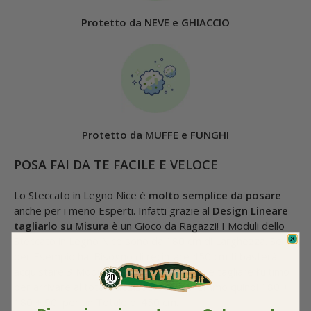
Protetto da NEVE e GHIACCIO
Protetto da MUFFE e FUNGHI
POSA FAI DA TE FACILE E VELOCE
Lo Steccato in Legno Nice è
molto semplice da posare
anche per i meno Esperti. Infatti grazie al
Design Lineare
tagliarlo su Misura
è un Gioco da Ragazzi! I Moduli dello
Steccato in Legno Nice sono da 180 cm di Larghezza. Se
per Esempio hai Bisogno di recintare 450 cm ti basterà
acquistare 3 Moduli di Steccato in Legno e tagliare l’ultimo
per arrivare al totale desisderato. Avremmo quindi 180 +
180 + 90 per un Totale di 450 cm.