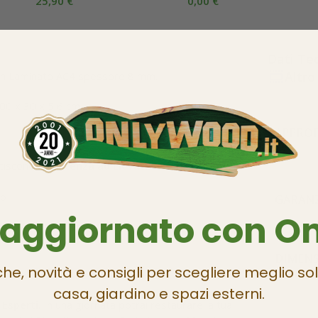
25,90
€
0,00
€
Dati Tec
Altro
in Laminato AC4 spessore 8 mm.
00 x 30 x 5,6 cm
APPRO
antiscono
Resistenza ad Elevati Carichi
co
GARANZ
 aggiornato con O
DIMENS
che, novità e consigli per scegliere meglio sol
casa, giardino e spazi esterni.
 Esperti
. In una giornata potrai restaurare la tua