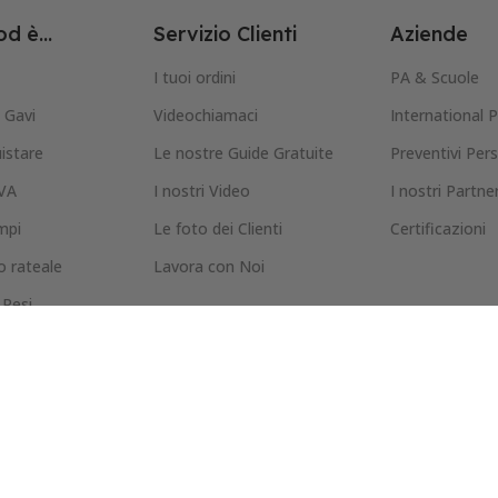
d è...
Servizio Clienti
Aziende
I tuoi ordini
PA & Scuole
Gavi
Videochiamaci
International 
istare
Le nostre Guide Gratuite
Preventivi Pers
IVA
I nostri Video
I nostri Partne
mpi
Le foto dei Clienti
Certificazioni
 rateale
Lavora con Noi
 Resi
icy
icy
gistrato presso il Ministero dello Sviluppo Economico - Vietata la