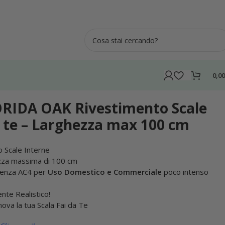
0,0
ghezza max 100 cm
IDA OAK Rivestimento Scale
a te – Larghezza max 100 cm
 Scale Interne
zza massima di 100 cm
tenza AC4 per
Uso Domestico e Commerciale
poco intenso
te Realistico!
nnova la tua Scala Fai da Te