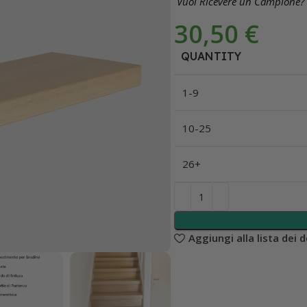
Vuoi Ricevere un Campione?
30,50
€
QUANTITY
1-9
10-25
26+
Aggiungi alla lista dei d