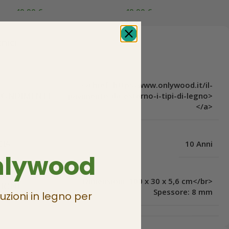
49,90
€
49,90
€
nici
<a href=http://www.onlywood.it/il-
FONDIMENTI
pavimento-da-esterno-i-tipi-di-legno>
</a>
IA
10 Anni
nlywood
Dimensioni: 100 x 30 x 5,6 cm</br>
IONI
Spessore: 8 mm
uzioni in legno per