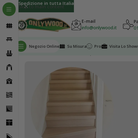
Spedizione in tutta Italia
Skip to main content
E-mail
P
0
info@onlywood.it
Negozio Online
Su Misura
Promo
Visita Lo Sho
Home
Accessori Rivestimenti per Scale Interne
GRA