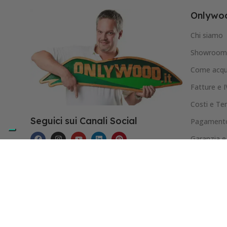
Onlywoo
Chi siamo
Showroom 
Come acqu
Fatture e 
Costi e Te
Seguici sui Canali Social
Pagamento
Garanzia e
Privacy Pol
Cookie Pol
Copyright 2025/26 - Onlywood.it è un marchio re