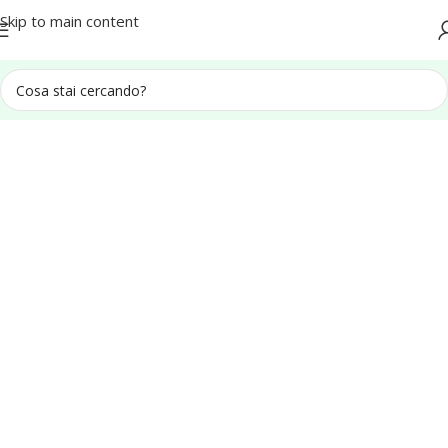
Spedizione in tutta Italia
Skip to main content
Home
Accessori Rivestimenti per Scale Interne