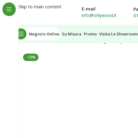
Spedizione in tutta Italia
Skip to main content
E-mail
P
0
info@onlywood.it
Negozio Online
Su Misura
Promo
Visita Lo Showroom
Home
Orti e Fioriere
Orto rialzato Legno
Onlywood Or
-13%