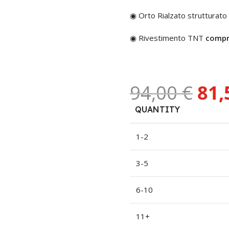
◉ Orto Rialzato strutturato
◉ Rivestimento TNT
comp
94,00
€
81,
QUANTITY
1-2
3-5
6-10
11+