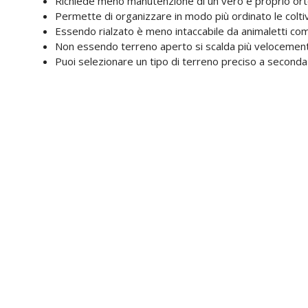
Richiede meno manutenzione di un vero e proprio or
Permette di organizzare in modo più ordinato le colti
Essendo rialzato è meno intaccabile da animaletti c
Non essendo terreno aperto si scalda più velocement
Puoi selezionare un tipo di terreno preciso a seconda 