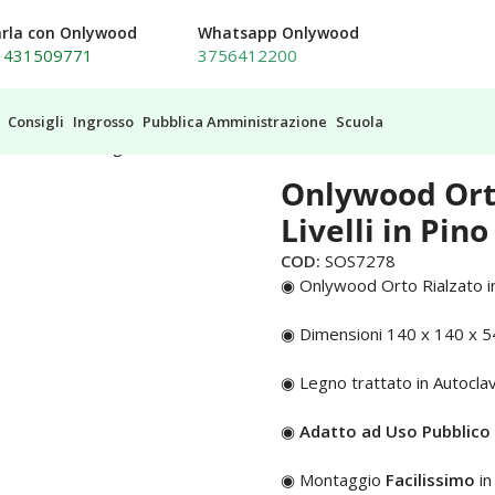
arla con Onlywood
Whatsapp Onlywood
1431509771
3756412200
Consigli
Ingrosso
Pubblica Amministrazione
Scuola
to Rialzato legno CASCATA 3 Livelli in Pino Trattato 140 x 140 x
Onlywood Ort
Livelli in Pin
COD:
SOS7278
◉ Onlywood Orto Rialzato 
◉ Dimensioni 140 x 140 x 5
◉ Legno trattato in Autocl
◉
Adatto ad Uso Pubblico
◉ Montaggio
Facilissimo
in