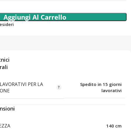
Aggiungi Al Carrello
esideri
nici
ali
LAVORATIVI PER LA
Spedito in 15 giorni
IONE
lavorativi
nsioni
EZZA
140 cm