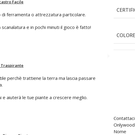
astro Facile
CERTIF
 di ferramenta o attrezzatura particolare.
a scanalatura e in pochi minuti il gioco è fatto!
COLOR
 Traspirante
ile perchè trattiene la terra ma lascia passare
a.
ni e aiuterà le tue piante a crescere meglio.
Contattaci
Onlywood è
Nome