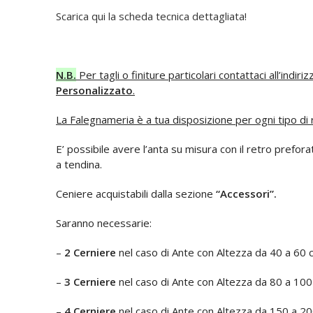
Scarica qui la scheda tecnica dettagliata!
N.B.
Per tagli o finiture particolari contattaci all’indiri
Personalizzato
.
La Falegnameria è a tua disposizione per ogni tipo di r
E’ possibile avere l’anta su misura con il retro prefora
a tendina.
Ceniere acquistabili dalla sezione
“Accessori”.
Saranno necessarie:
–
2 Cerniere
nel caso di Ante con Altezza da 40 a 60 
–
3 Cerniere
nel caso di Ante con Altezza da 80 a 10
–
4 Cerniere
nel caso di Ante con Altezza da 150 a 2