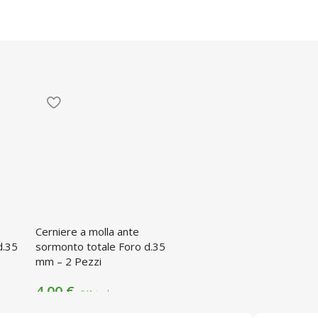
Cerniere a molla ante
d.35
sormonto totale Foro d.35
mm – 2 Pezzi
4,00
€