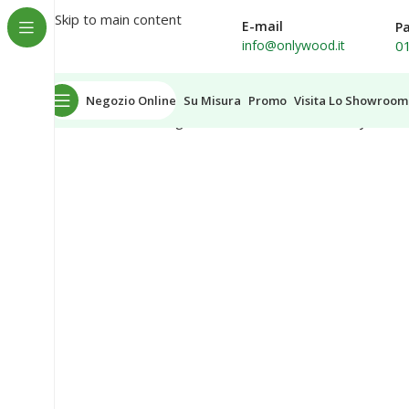
Spedizione in tutta Italia
Skip to main content
E-mail
P
0
info@onlywood.it
Negozio Online
Su Misura
Promo
Visita Lo Showroom
Home
Ante in Legno
Ante cucina e armadi
Onlywood A