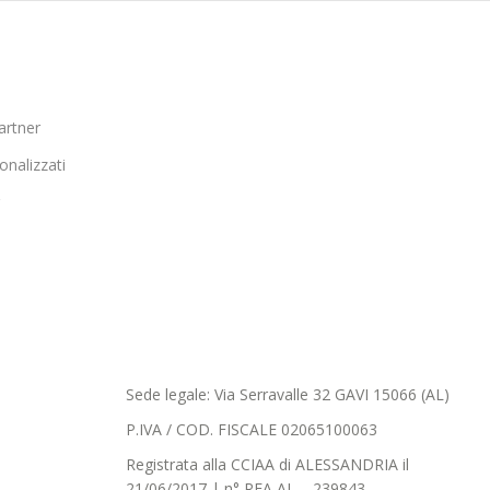
artner
onalizzati
Sede legale: Via Serravalle 32 GAVI 15066 (AL)
P.IVA / COD. FISCALE 02065100063
Registrata alla CCIAA di ALESSANDRIA il
21/06/2017 | n° REA AL – 239843