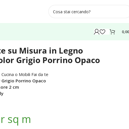
0,0
e su Misura in Legno
lor Grigio Porrino Opaco
 Cucina o Mobili Fai da te
r Grigio Porrino Opaco
sore 2 cm
ly
r sq m