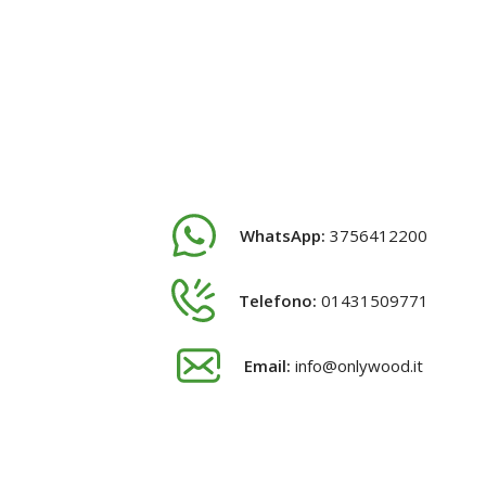
WhatsApp:
3756412200
Telefono:
01431509771
Email:
info@onlywood.it