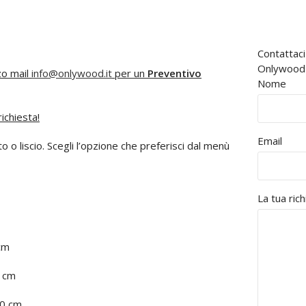
Contattaci
Onlywood è
zzo mail
info@onlywood.it
per un
Preventivo
Nome
ichiesta!
Email
to o liscio. Scegli l’opzione che preferisci dal menù
La tua ric
cm
0 cm
00 cm