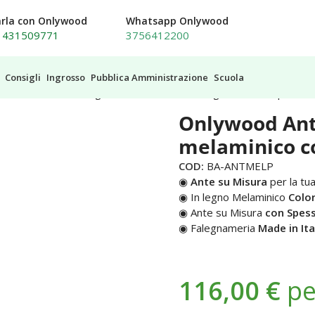
arla con Onlywood
Whatsapp Onlywood
1431509771
3756412200
Consigli
Ingrosso
Pubblica Amministrazione
Scuola
nte su Misura in Legno melaminico color Grigio Porrino Opaco
Onlywood Ant
melaminico co
COD:
BA-ANTMELP
◉
Ante su Misura
per la tua
◉ In legno Melaminico
Colo
◉ Ante su Misura
con Spes
◉ Falegnameria
Made in Ita
116,00
€
pe