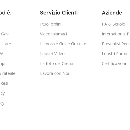
d è...
Servizio Clienti
Aziende
I tuoi ordini
PA & Scuole
Gavi
Videochiamaci
International P
istare
Le nostre Guide Gratuite
Preventivi Pers
VA
I nostri Video
I nostri Partner
mpi
Le foto dei Clienti
Certificazioni
 rateale
Lavora con Noi
 Resi
icy
icy