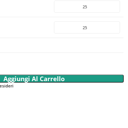
Aggiungi Al Carrello
esideri