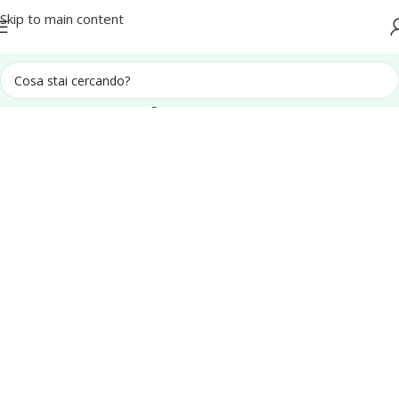
Spedizione in tutta Italia
Skip to main content
Home
Recinzioni e Grigliati
Recinzioni in legno