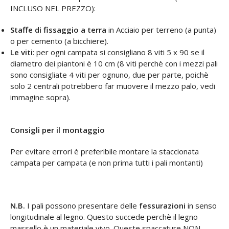
INCLUSO NEL PREZZO):
Staffe di fissaggio a terra
in Acciaio per terreno (a punta)
o per cemento (a bicchiere).
Le viti
: per ogni campata si consigliano 8 viti 5 x 90 se il
diametro dei piantoni è 10 cm (8 viti perchè con i mezzi pali
sono consigliate 4 viti per ognuno, due per parte, poichè
solo 2 centrali potrebbero far muovere il mezzo palo, vedi
immagine sopra).
Consigli per il montaggio
Per evitare errori è preferibile montare la staccionata
campata per campata (e non prima tutti i pali montanti)
N.B.
I pali possono presentare delle
fessurazioni
in senso
longitudinale al legno. Questo succede perchè il legno
massello è un materiale vivo. Queste spaccature NON