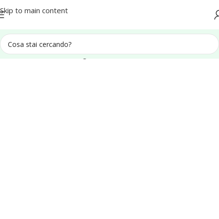
Spedizione in tutta Italia
Skip to main content
Home
Recinzioni e Grigliati
Pannelli Frangivista in legno