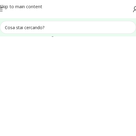
Spedizione in tutta Italia
Skip to main content
Home
Recinzioni e Grigliati
Pannelli Frangivista in legno