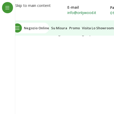
Spedizione in tutta Italia
Skip to main content
E-mail
P
0
info@onlywood.it
Negozio Online
Su Misura
Promo
Visita Lo Showroom
Home
Recinzioni e Grigliati
Pali in legno per recinzioni