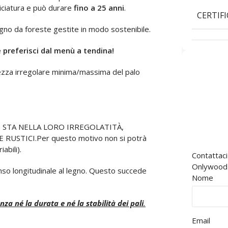
iciatura e può durare
fino a 25 anni
.
CERTIF
gno da foreste gestite in modo sostenibile.
e preferisci dal menù a tendina!
ezza irregolare minima/massima del palo
I STA NELLA LORO IRREGOLATITÀ,
STICI.Per questo motivo non si potrà
abili).
Contattaci
Onlywood è
nso longitudinale al legno. Questo succede
Nome
 né la durata e né la stabilità dei pali
.
Email