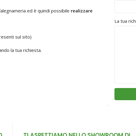
falegnameria ed è quindi possibile
realizzare
La tua ric
esenti sul sito)
ndo la tua richiesta.
D
TI ASPETTIAMO NELLO SHOWROOM DI