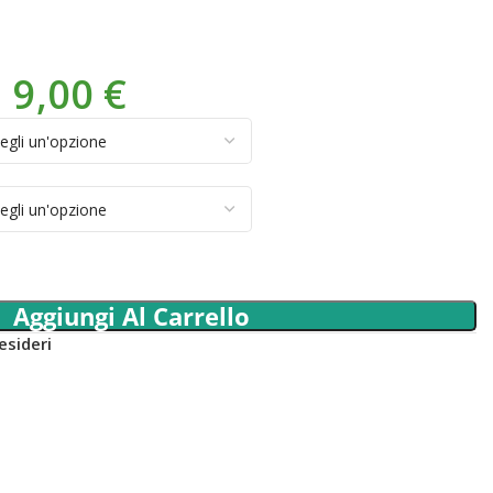
a
9,00
€
Aggiungi Al Carrello
esideri