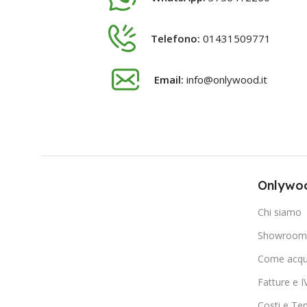
Telefono:
01431509771
Email:
info@onlywood.it
Onlywoo
Chi siamo
Showroom 
Come acqu
Fatture e I
Costi e Te