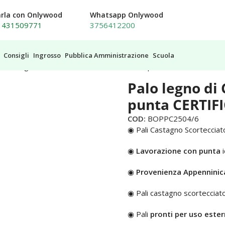
arla con Onlywood
Whatsapp Onlywood
1431509771
3756412200
Consigli
Ingrosso
Pubblica Amministrazione
Scuola
Palo legno di CASTAGNO Scortecciato con punta CERTIFICATO 
Palo legno di
punta CERTIF
COD:
BOPPC2504/6
◉ Pali Castagno Scortecciat
◉
Lavorazione con punta
i
◉
Provenienza Appenninic
◉ Pali castagno scortecciat
◉ Pali
pronti per uso este