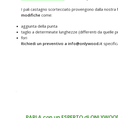
I pali castagno scortecciato provengono dalla nostra 
modifiche
come:
aggiunta della punta
taglio a determinate lunghezze (differenti da quelle pr
fori
Richiedi un preventivo a info@onlywood.it
specifica
PARLA con un ESPERTO di ONLYWOO