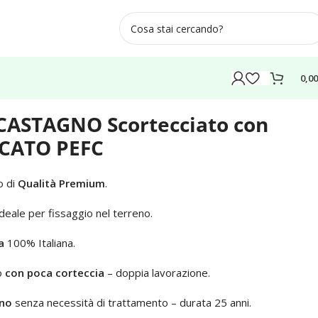
0,0
PEFC
 CASTAGNO Scortecciato con
ICATO PEFC
o di
Qualità Premium
.
deale per fissaggio nel terreno.
a
100% Italiana.
o
con poca corteccia
– doppia lavorazione.
rno
senza necessità di trattamento – durata 25 anni.