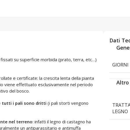
Dati Tec
Gener
fissati su superficie morbida (prato, terra, etc…)
GIORNI 
ollate e certificate: la crescita lenta della pianta
Altro
glio viene effettuato esclusivamente nel periodo
ativo del bosco.
e
tutti i pali sono
dritti
(i pali storti vengono
TRATT
LEGNO
ente nel terreno
: infatti il legno di castagno ha
uralmente un antiparassitario e antimuffa