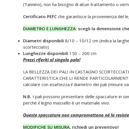
(Tannino), non ha bisogno di alcun trattamento o vern
Certificato PEFC
che garantisce la provenienza del le
DIAMETRO E LUNGHEZZA
: scegli la dimensione ch
Diametri disponibili
8/10 – 10/12 cm (indica la largh
scortecciato)
Lunghezze disponibili
150 – 200 cm
Prezzi riferiti al singolo palo!
LA BELLEZZA DEI PALI IN CASTAGNO SCORTECCIAT
CARATTERISTICA CHE LI RENDE PARTICOLARMENTE RU
calcolare con esattezza il diametro dei pali (misure vari
N.B.
I pali possono presentare delle spaccature in se
perchè il legno massello è un materiale vivo.
Queste spaccature non compromettono né la resistenza
MODIFICHE SU MISURA
, richiedi un preventivo!