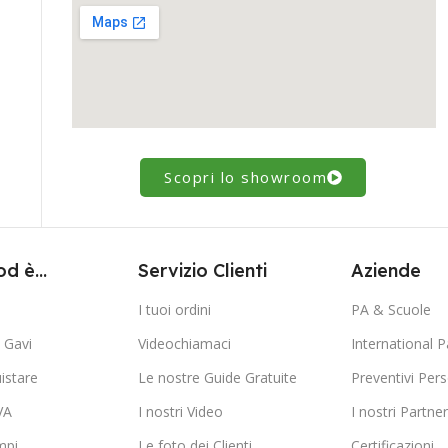
Scopri lo showroom
d è...
Servizio Clienti
Aziende
I tuoi ordini
PA & Scuole
Gavi
Videochiamaci
International P
istare
Le nostre Guide Gratuite
Preventivi Pers
VA
I nostri Video
I nostri Partner
mpi
Le foto dei Clienti
Certificazioni