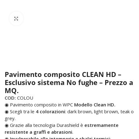
Click to enlarge
Pavimento composito CLEAN HD –
Esclusivo sistema No fughe – Prezzo a
MQ.
COD:
COLOU
◉ Pavimento composito in WPC
Modello Clean HD.
◉ Scegli tra le
4 colorazioni
: dark brown, light brown, teak o
grey.
◉ Grazie alla tecnologia Durashield è
estremamente
resistente a graffi e abrasioni
.
◉
Invulnerabile alle intemperie e sbalzi termici
: