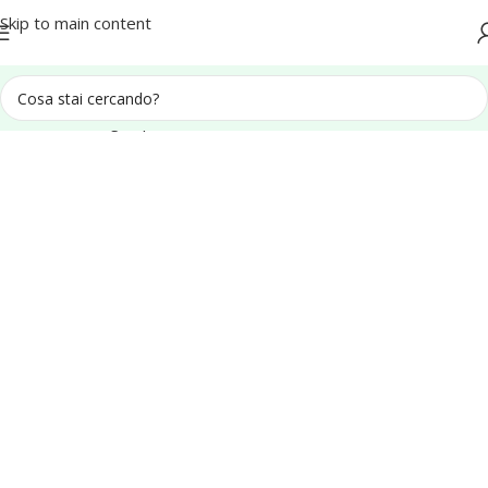
Spedizione in tutta Italia
Skip to main content
Pavimento Legno per Esterno
Parquet da Esterno in Listoni