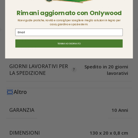
Vuoi ricevere un
Campione
per vedere dal vivo effetto e
qualità del Decoro che ti piace?
Clicca qui e compila la
Rimani aggiornato con Onlywood
richiesta!
Ricevi guide pratiche, novità e consigli per scegliere meglio soluzioni in legno per
casa, giardino e spazi esterni.
Email
Dati Tecnici
TIENIMI AGGIORNATO
Generali
GIORNI LAVORATIVI PER
Spedito in 20 giorni
LA SPEDIZIONE
lavorativi
Altro
GARANZIA
10 Anni
DIMENSIONI
130 x 20 x 0,8 cm