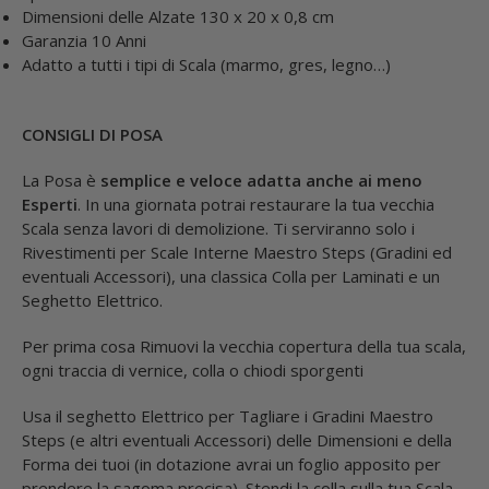
Dimensioni delle Alzate
130 x 20 x 0,8 cm
Garanzia 10 Anni
Adatto a tutti i tipi di Scala (marmo, gres, legno…)
CONSIGLI DI POSA
La Posa è
semplice e veloce adatta anche ai meno
Esperti
. In una giornata potrai restaurare la tua vecchia
Scala senza lavori di demolizione. Ti serviranno solo i
Rivestimenti per Scale Interne Maestro Steps (Gradini ed
eventuali Accessori), una classica Colla per Laminati e un
Seghetto Elettrico.
Per prima cosa Rimuovi la vecchia copertura della tua scala,
ogni traccia di vernice, colla o chiodi sporgenti
Usa il seghetto Elettrico per Tagliare i Gradini Maestro
Steps (e altri eventuali Accessori) delle Dimensioni e della
Forma dei tuoi (in dotazione avrai un foglio apposito per
prendere la sagoma precisa). Stendi la colla sulla tua Scala