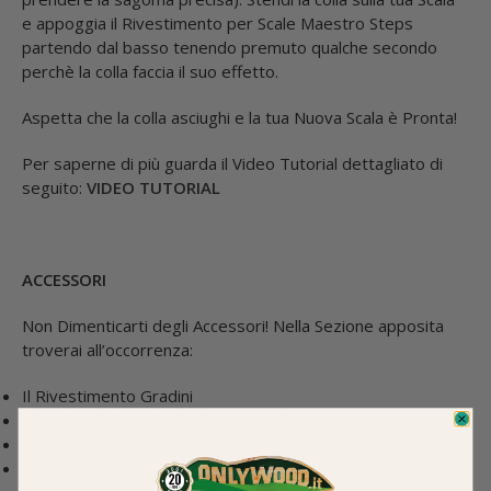
e
appoggia il Rivestimento per Scale Maestro Steps
partendo dal basso tenendo premuto qualche secondo
perchè la colla faccia il suo effetto.
Aspetta che la colla asciughi e la tua Nuova Scala è Pronta!
Per saperne di più guarda il Video Tutorial dettagliato di
seguito:
VIDEO TUTORIAL
ACCESSORI
Non Dimenticarti degli Accessori! Nella Sezione apposita
troverai all’occorrenza:
Il Rivestimento Gradini
I Bordi di finitura (in Confezioni da 2)
Il Profilo di Partenza
Il Pianerottolo