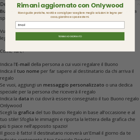
Descrizione
Rimani aggiornato con Onlywood
Buono Regalo digitale
: regala un buono del
valore di € 150
da
Ricevi guide pratiche, novità e consigli per scegliere meglio soluzioni in legno per
spendere sul sito Onlywood.it!
casa, giardino e spazi esterni.
Email
Vuoi fare un regalo per un’occasione speciale ad un amante del
TIENIMI AGGIORNATO
legno? Ecco la soluzione!
Come fare?
Indica l’
E-mail
della persona a cui vuoi regalare il Buono
Indica il
tuo nome
per far sapere al destinatario da chi arriva il
regalo
Se vuoi, aggiungi un
messaggio personalizzato
o una dedica
speciale per la persona che riceverà il regalo
Indica la
data
in cui dovrà essere consegnato il tuo Buono regalo
Onlywood
Scegli la
grafica
del tuo Buono Regalo in base all’occasione e al
tuo stile! Sfoglia le immagini e riporta la lettera della grafica che
più ti piace nell’apposito spazio!
Il gioco è fatto! Il destinatario riceverà un’Email il giorno da te
indicato contenente il tuo Speciale Regalo!