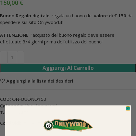
150,00
€
Buono Regalo digitale
: regala un buono del
valore di € 150
da
spendere sul sito Onlywood.it!
ATTENZIONE
: l’acquisto del buono regalo deve essere
effettuato 3/4 giorni prima dell’utilizzo del buono!
Aggiungi Al Carrello
Aggiungi alla lista dei desideri
COD:
ON-BUONO150
Categoria:
Uncategorized
Tag:
No-ADV
Condividi: