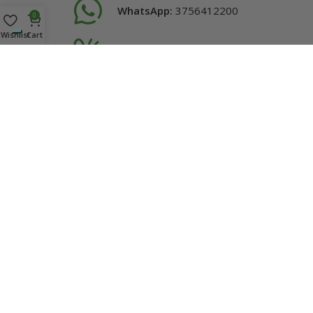
WhatsApp:
3756412200
0
Wishlist
Cart
Telefono:
01431509771
Email:
info@onlywood.it
TI ASPETTIAMO NELLO SHOWROOM DI GAVI