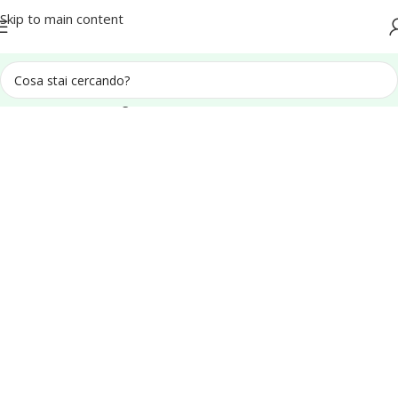
Spedizione in tutta Italia
Skip to main content
Home
Arredo da giardino
Panchine in legno