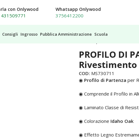
arla con Onlywood
Whatsapp Onlywood
1431509771
3756412200
Consigli
Ingrosso
Pubblica Amministrazione
Scuola
LO DI PARTENZA IDAHO Oak Rivestimento per Scale Interne
PROFILO DI 
Rivestimento 
COD:
MS730711
◉
Profilo di Partenza
per R
◉ Comprende il Profilo in Al
◉ Laminato Classe di Resis
◉ Colorazione
Idaho Oak
◉ Effetto Legno Estremamen