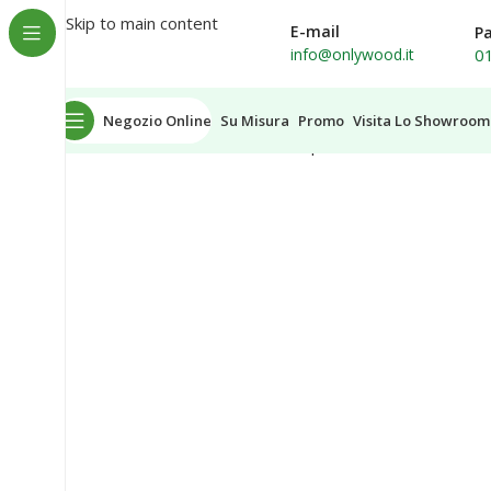
Spedizione in tutta Italia
Skip to main content
E-mail
P
0
info@onlywood.it
Negozio Online
Su Misura
Promo
Visita Lo Showroom
Home
Accessori Rivestimenti per Scale Interne
PROFI