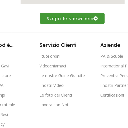
Scopri lo showroom
d è...
Servizio Clienti
Aziende
I tuoi ordini
PA & Scuole
Gavi
Videochiamaci
International P
istare
Le nostre Guide Gratuite
Preventivi Pers
VA
I nostri Video
I nostri Partner
mpi
Le foto dei Clienti
Certificazioni
 rateale
Lavora con Noi
 Resi
icy