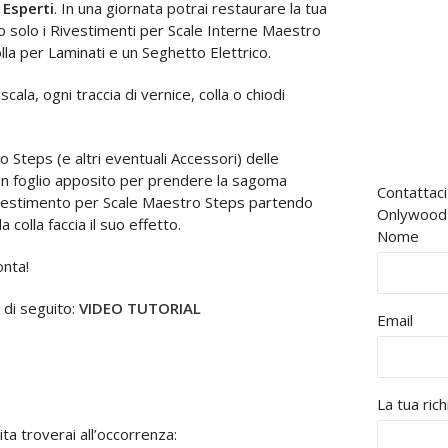
 Esperti
. In una giornata potrai restaurare la tua
no solo i Rivestimenti per Scale Interne Maestro
lla per Laminati e un Seghetto Elettrico.
ala, ogni traccia di vernice, colla o chiodi
o Steps (e altri eventuali Accessori) delle
 un foglio apposito per prendere la sagoma
Contattaci
ivestimento per Scale Maestro Steps partendo
Onlywood è
olla faccia il suo effetto.
Nome
onta!
 di seguito:
VIDEO TUTORIAL
Email
La tua ric
ta troverai all’occorrenza: