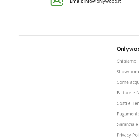
Email:
info@onlywood.it
Onlywoo
Chi siamo
Showroom 
Come acqu
Fatture e I
Costi e Te
Pagamento
Garanzia e
Privacy Pol