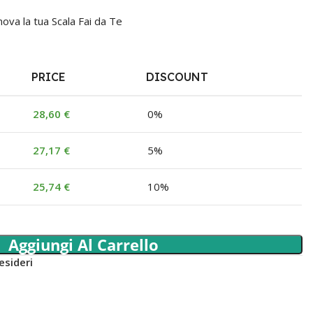
nnova la tua Scala Fai da Te
PRICE
DISCOUNT
28,60
€
0%
27,17
€
5%
25,74
€
10%
Aggiungi Al Carrello
esideri