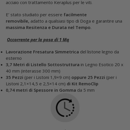
acciaio con trattamento Keraplus per le viti.
E’ stato studiato per essere
facilmente
removibile,
adatto a qualsiasi tipo di Doga e garantire una
massima Resitenza e Durata nel Tempo
.
Occorrente per la posa di 1 Mq
Lavorazione Fresatura Simmetrica
del listone legno da
esterno
3,7 Metri
di Listello Sottostruttura
in Legno Esotico 20 x
40 mm (interasse 300 mm)
35 Pezzi
(per i Listoni 1,9×9 cm)
oppure 25 Pezzi
(per i
Listoni 2,1×14,5 e 2,5×14 cm)
di Kit RemoClip
0,74 metri
di Spessore in Gomma
da 5 mm