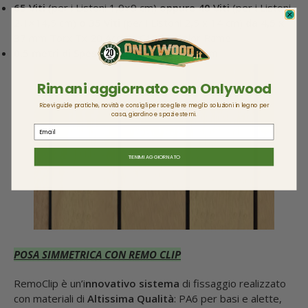
65 Viti
(per i Listoni 1,9×9 cm)
oppure 40 Viti
(per i Listoni
2,1×14,5 cm)
o 35 Viti
(per i Listoni 2,5 x 14 cm)
da 4,5 x
37
mm Torx Tx 20 Acciaio C1022 Color Rame
0,5 metri di Spessore in Gomma
da 5 mm
Rimani aggiornato con Onlywood
Ricevi guide pratiche, novità e consigli per scegliere meglio soluzioni in legno per
casa, giardino e spazi esterni.
Email
TIENIMI AGGIORNATO
POSA SIMMETRICA CON REMO CLIP
RemoClip è un’i
nnovativo sistema
di fissaggio realizzato
con materiali di
Altissima Qualità
: PA6 per basi e alette,