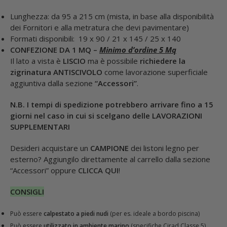
Lunghezza: da 95 a 215 cm (mista, in base alla disponibilità
dei Fornitori e alla metratura che devi pavimentare)
Formati disponibili: 19 x 90 / 21 x 145 / 25 x 140
CONFEZIONE DA 1 MQ –
Minimo d’ordine 5 Mq
Il lato a vista è
LISCIO
ma è possibile
richiedere la
zigrinatura ANTISCIVOLO
come lavorazione superficiale
aggiuntiva dalla sezione
“Accessori”
.
N.B. I tempi di spedizione potrebbero arrivare fino a 15
giorni nel caso in cui si scelgano delle LAVORAZIONI
SUPPLEMENTARI
Desideri acquistare un
CAMPIONE
dei listoni legno per
esterno? Aggiungilo direttamente al carrello dalla sezione
“Accessori” oppure
CLICCA QUI
!
CONSIGLI
Può essere
calpestato a piedi nudi
(per es. ideale a bordo piscina)
Può essere
utilizzato in ambiente marino
(specifiche Cirad Classe 5)