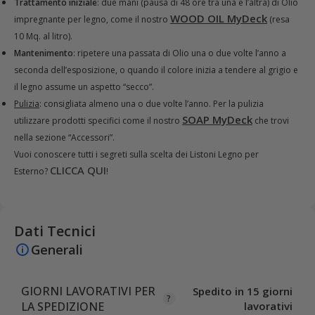
Trattamento iniziale
: due mani (pausa di 48 ore tra una e l’altra) di Olio
WOOD OIL MyDeck
impregnante per legno, come il nostro
(resa
10 Mq. al litro).
Mantenimento
: ripetere una passata di Olio una o due volte l’anno a
seconda dell’esposizione, o quando il colore inizia a tendere al grigio e
il legno assume un aspetto “secco”.
Pulizia
: consigliata almeno una o due volte l’anno. Per la pulizia
SOAP MyDeck
utilizzare prodotti specifici come il nostro
che trovi
nella sezione “Accessori”.
Vuoi conoscere tutti i segreti sulla scelta dei Listoni Legno per
CLICCA QUI
Esterno?
!
Dati Tecnici
Generali
GIORNI LAVORATIVI PER
Spedito in 15 giorni
LA SPEDIZIONE
lavorativi