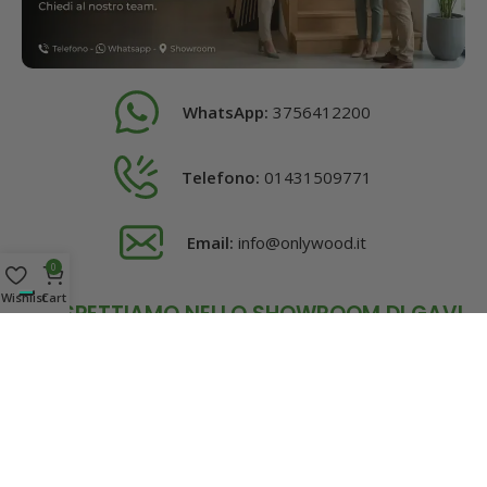
WhatsApp:
3756412200
Telefono:
01431509771
Email:
info@onlywood.it
0
Wishlist
Cart
TI ASPETTIAMO NELLO SHOWROOM DI GAVI