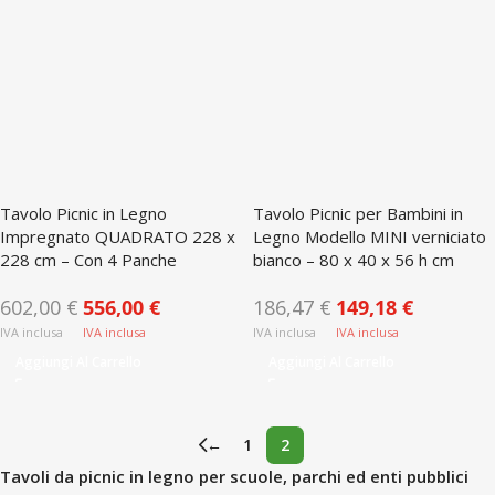
Tavolo Picnic in Legno
Tavolo Picnic per Bambini in
Impregnato QUADRATO 228 x
Legno Modello MINI verniciato
228 cm – Con 4 Panche
bianco – 80 x 40 x 56 h cm
602,00
€
556,00
€
186,47
€
149,18
€
Aggiungi Al Carrello
Aggiungi Al Carrello
←
1
2
Tavoli da picnic in legno per scuole, parchi ed enti pubblici