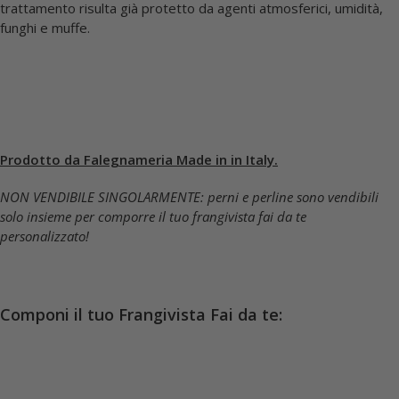
Legno con certificato Fsc
per la sostenibilità ambientale: il
legno utilizzato proviene da Foreste gestite in modo ecologico
per la salvagiardia dell’ambiente.
Inoltre tutti gli elementi del frangivista fai da te (perni e perline)
sono essicati 18%, in
legno di pino trattato in autoclave
classe 4 (16,7 Kg/M3 di Tanalith E3475 esente cromo e
arsenico).
Non necessita di manutenzione nel corso del tempo, grazie al
trattamento risulta già protetto da agenti atmosferici, umidità,
funghi e muffe.
Prodotto da Falegnameria Made in in Italy.