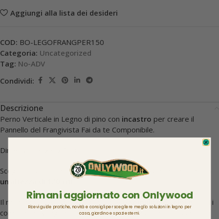
Aggiungi Al Carrello
Aggiungi alla lista dei desideri
COD:
BO-LEGOFRANGPER150
Categoria:
Uncategorized
Tag:
No-ADV
Condividi:
Descrizione
Perno Verticale in Legno di pino con
incastro
per creare il
Pannello del Frangivista Fai da te Componibile.
Dimensioni 9 x 9 x 150 h. cm.
Scegli questo perno se vuoi che il tuo frangivista fai da te abbia
Rimani aggiornato con Onlywood
un’altezza di 120 cm
.
Ricevi guide pratiche, novità e consigli per scegliere meglio soluzioni in legno per
casa, giardino e spazi esterni.