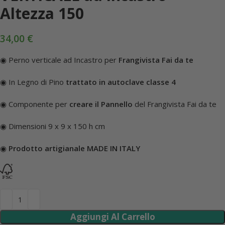
VERTICALE ad incastro –
Altezza 150
34,00
€
◉ Perno verticale ad Incastro per
Frangivista Fai da te
◉ In Legno di Pino
trattato in autoclave classe 4
◉ Componente per
creare il Pannello
del Frangivista Fai da te
◉ Dimensioni 9 x 9 x 150 h cm
◉
Prodotto artigianale MADE IN ITALY