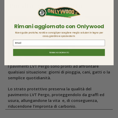
Più vita, meno impatto.
Rimani aggiornato con Onlywood
Ricevi guide pratiche, novità e consigli per scegliere meglio soluzioni in legno per
casa, giardino e spazi esterni.
Email
TIENIMI AGGIORNATO
I pavimenti LVT Pergo sono pronti ad
affrontare
qualsiasi situazione: giorni di pioggia, cani, gatti o la
semplice quotidianità.
Lo strato protettivo preserva la qualità del
pavimento LVT Pergo, proteggendolo da graffi ed
usura, allungandone la vita e, di conseguenza,
riducendone l’impronta di carbonio.