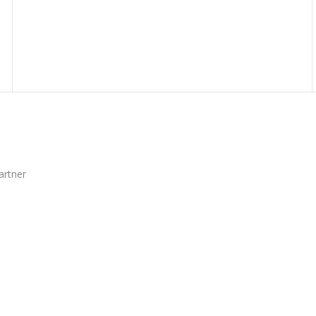
artner
onalizzati