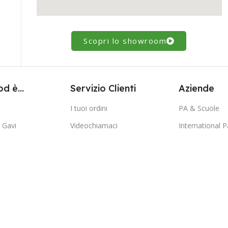
Scopri lo showroom
d è...
Servizio Clienti
Aziende
I tuoi ordini
PA & Scuole
Gavi
Videochiamaci
International P
istare
Le nostre Guide Gratuite
Preventivi Pers
VA
I nostri Video
I nostri Partner
mpi
Le foto dei Clienti
Certificazioni
 rateale
Lavora con Noi
 Resi