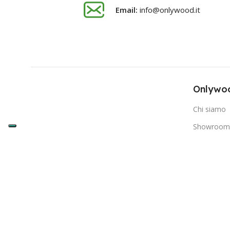
Email:
info@onlywood.it
Onlywoo
Chi siamo
Showroom 
Come acqu
Fatture e I
Costi e Te
Pagamento
Garanzia e