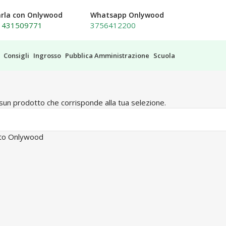
arla con Onlywood
Whatsapp Onlywood
1431509771
3756412200
Consigli
Ingrosso
Pubblica Amministrazione
Scuola
un prodotto che corrisponde alla tua selezione.
sito Onlywood