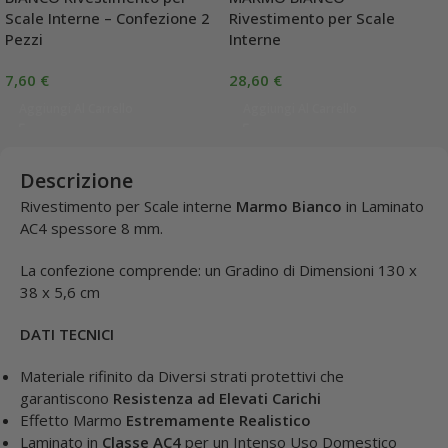
Scale Interne – Confezione 2
Rivestimento per Scale
Pezzi
Interne
7,60
€
28,60
€
Aggiungi Al Carrello
Aggiungi Al Carrello
Descrizione
Rivestimento per Scale interne
Marmo Bianco
in Laminato
AC4 spessore 8 mm.
La confezione comprende: un Gradino di Dimensioni 130 x
38 x 5,6 cm
DATI TECNICI
Materiale rifinito da Diversi strati protettivi che
garantiscono
Resistenza ad Elevati Carichi
Effetto Marmo
Estremamente Realistico
Laminato in
Classe AC4
per un Intenso Uso Domestico