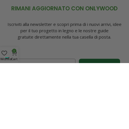
RIMANI AGGIORNATO CON ONLYWOOD
Iscriviti alla newsletter e scopri prima di i nuovi arrivi, idee
per il tuo progetto in legno e le nostre guide
gratuite direttamente nella tua casella di posta.
0
Wishlist
Cart
Email
ISCRIVITI ORA!
Seguici sui Canali Social
Onlywood è...