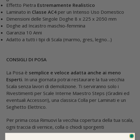
Effetto Pietra
Estremamente Realistico
Laminato in
Classe AC4
per un Intenso Uso Domestico
Dimensioni delle Singole Doghe 8 x 225 x 2050 mm
Doghe ad Incastro maschio-femmina
Garanzia 10 Anni
Adatto a tutti i tipi di Scala (marmo, gres, legno…)
CONSIGLI DI POSA
La Posa è
semplice e veloce adatta anche ai meno
Esperti
. In una giornata potrai restaurare la tua vecchia
Scala senza lavori di demolizione. Ti serviranno solo i
Rivestimenti per Scale Interne Maestro Steps (Gradini ed
eventuali Accessori), una classica Colla per Laminati e un
Seghetto Elettrico.
Per prima cosa Rimuovi la vecchia copertura della tua scala,
ogni traccia di vernice, colla o chiodi sporgenti