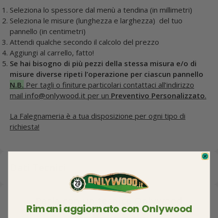
Seleziona lo spessore dal menù a tendina (in millimetri)
Seleziona le misure (lunghezza e larghezza) del tuo
pannello (in centimetri)
Attendi qualche secondo il calcolo del prezzo
Aggiungi al carrello, fatto!
Se hai bisogno di più pezzi della stessa misura e/o di
misure diverse ripeti l’operazione per ciascun pannello
N.B.
Per tagli o finiture particolari contattaci all’indirizzo
mail
info@onlywood.it
per un
Preventivo Personalizzato
.
La Falegnameria è a tua disposizione per ogni tipo di
richiesta!
Dati Tecnici
Parla con un tecnico Onlywood
Rimani aggiornato con Onlywood