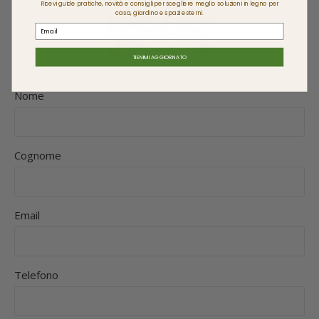
Ricevi guide pratiche, novità e consigli per scegliere meglio soluzioni in legno per
casa, giardino e spazi esterni.
Email
TIENIMI AGGIORNATO
Contattaci per qualunque dubbio su questo prodotto, un
tecnico Onlywood è qui per risponderti da oltre 20 anni!
Nome
Cognome
Email
Telefono