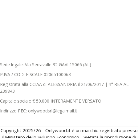
Sede legale: Via Serravalle 32 GAVI 15066 (AL)
P.IVA / COD. FISCALE 02065100063
Registrata alla CCIAA di ALESSANDRIA il 21/06/2017 | n° REA AL –
239843
Capitale sociale € 50.000 INTERAMENTE VERSATO
Indirizzo PEC: onlywoodsrl@legalmail.it
Copyright 2025/26 - Onlywood.it è un marchio registrato presso
il Ministero dello Sviluppo Economico - Vietata la riproduzione di