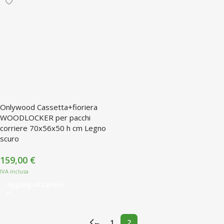
Onlywood Cassetta+fioriera
WOODLOCKER per pacchi
corriere 70x56x50 h cm Legno
scuro
159,00
€
Aggiungi Al Carrello
←
1
2