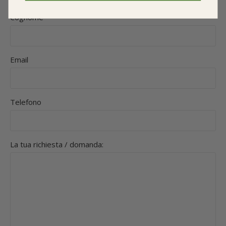
Cognome
Email
Telefono
La tua richiesta / domanda: