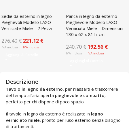
Sedie da esterno in legno
Panca in legno da esterno
Pieghevoli Modello LAXO
Pieghevole Modello LAXO
Verniciate Miele – 2 Pezzi
Verniciata Miele – Dimensioni
130 x 62 x 81 h. cm
276,40
€
221,12
€
240,70
€
192,56
€
Aggiungi Al Carrello
Aggiungi Al Carrello
Descrizione
Tavolo in legno da esterno
, per rilassarti e trascorrere
del tempo all’aria aperta
pieghevole e compatto,
perfetto per chi dispone di poco spazio.
Il tavolo in legno da esterno è realizzato in
legno
verniciato miele
, pronto per l’uso esterno senza bisogno
di trattamenti.