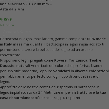
Impiallacciato – 13 x 80 mm –
Asta da 2,4 m
9,80
€
Aggiungi Al Carrello
Battiscopa in legno impiallaciato, gamma completa
100% made
in Italy massima qualità
! I battiscopa in legno impiallacciato ti
permettono di avere la bellezza del legno ad un prezzo
conveniente.
Proponiamo legni pregiati come
Rovere, Tanganica, Teak e
Doussie
,
naturali
verniciabili del colore che preferisci, bianchi
per uno stile moderno, oppure
verniciati in diverse colorazioni
per l’abbinamento perfetto con ogni tipo di parquet in vero
legno.
Approfitta delle nostre confezioni risparmio di battiscopa in
legno impiallacciato da 24 Metri Lineari per
ristrutturare la tua
casa risparmiando:
più ne acquisti, più risparmi!