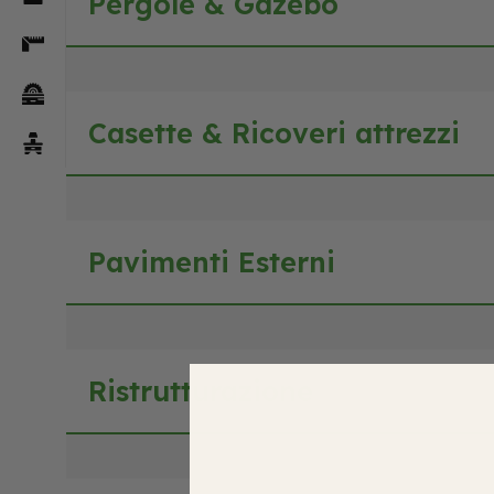
Pergole & Gazebo
Casette & Ricoveri attrezzi
Pavimenti Esterni
Ristrutturazione