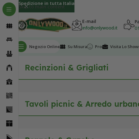
Spedizione in tutta Italia
Skip to main content
E-mail
P
0
info@onlywood.it
Negozio Online
Su Misura
Promo
Visita Lo Sho
Recinzioni & Grigliati
Tavoli picnic & Arredo urban