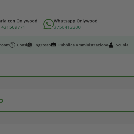
arla con Onlywood
Whatsapp Onlywood
1431509771
3756412200
wroom
Consigli
Ingrosso
Pubblica Amministrazione
Scuola
o