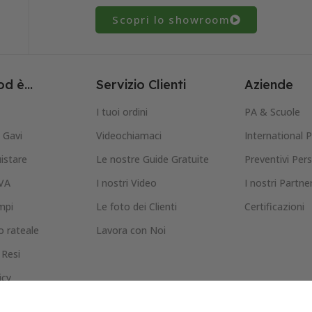
Scopri lo showroom
d è...
Servizio Clienti
Aziende
I tuoi ordini
PA & Scuole
Gavi
Videochiamaci
International 
istare
Le nostre Guide Gratuite
Preventivi Pers
IVA
I nostri Video
I nostri Partne
mpi
Le foto dei Clienti
Certificazioni
 rateale
Lavora con Noi
 Resi
icy
icy