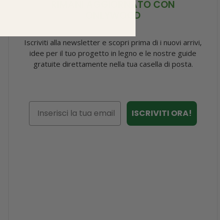
RIMANI AGGIORNATO CON
ONLYWOOD
Iscriviti alla newsletter e scopri prima di i nuovi arrivi,
idee per il tuo progetto in legno e le nostre guide
gratuite direttamente nella tua casella di posta.
Email
ISCRIVITI ORA!