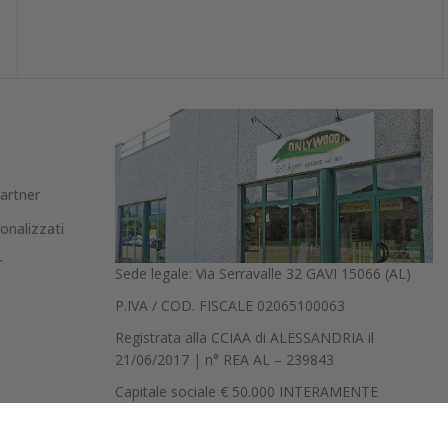
Partner
onalizzati
r
Sede legale: Via Serravalle 32 GAVI 15066 (AL)
P.IVA / COD. FISCALE 02065100063
Registrata alla CCIAA di ALESSANDRIA il
21/06/2017 | n° REA AL – 239843
Capitale sociale € 50.000 INTERAMENTE
VERSATO
Indirizzo PEC: onlywoodsrl@legalmail.it