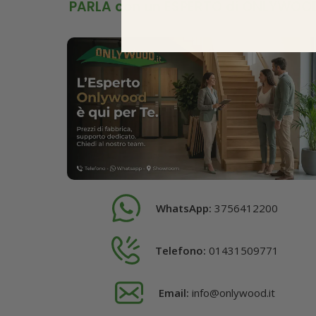
PARLA con un ESPERTO di ONLYWOO
WhatsApp:
3756412200
Telefono:
01431509771
Email:
info@onlywood.it