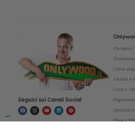
Onlywoo
Chi siamo
Showroom 
Come acqu
Fatture e 
Costi e Te
Seguici sui Canali Social
Pagamento
Garanzia e
Privacy Pol
Cookie Pol