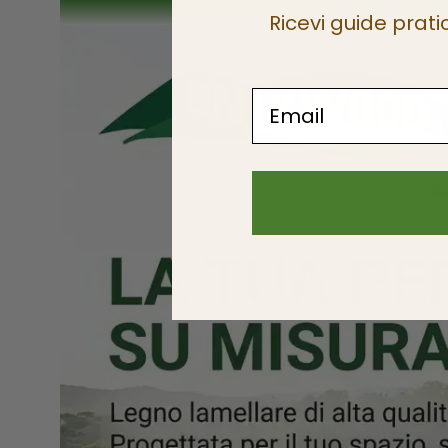
E
Ricevi guide prati
Email