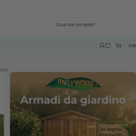
0,0
rica