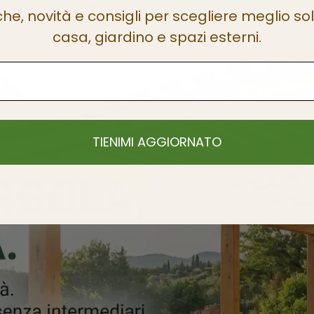
SPLORA il MONDO GIARDINO di ON
che, novità e consigli per scegliere meglio sol
casa, giardino e spazi esterni.
TIENIMI AGGIORNATO