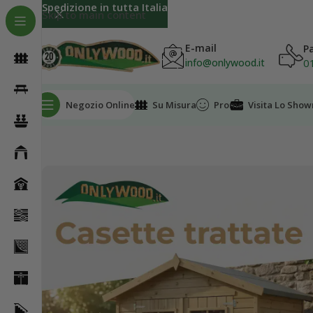
Spedizione in tutta Italia
Skip to main content
E-mail
P
0
info@onlywood.it
Negozio Online
Su Misura
Promo
Visita Lo Sho